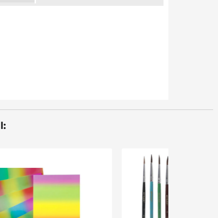
l:
Sale 30%