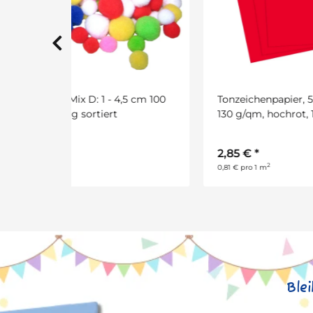
5 cm 100
Tonzeichenpapier, 50 x 70 cm
Tonz
130 g/qm, hochrot, 10 Bogen
130 
2,85 €
*
2,8
2
0,81 € pro 1 m
0,81 €
Ble