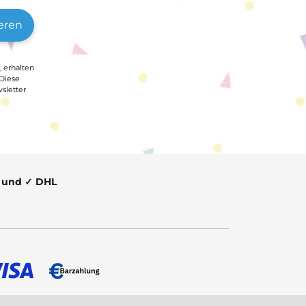
eren
, erhalten
 Diese
sletter
t und ✓ DHL