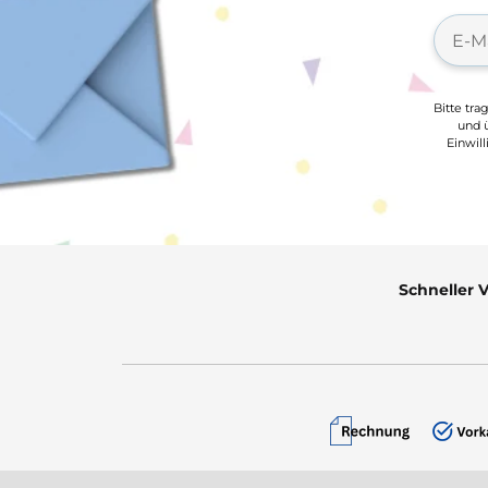
Bitte tra
und ü
Einwil
Schneller 