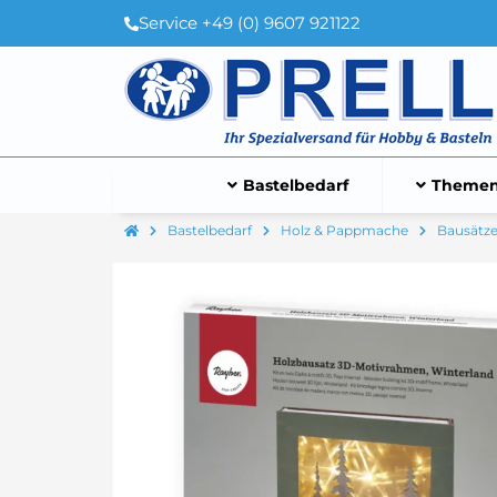
Service +49 (0) 9607 921122
Bastelbedarf
Themen
Bastelbedarf
Holz & Pappmache
Bausätz