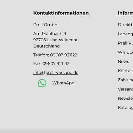
Kontaktinformationen
Infor
Prell GmbH
Direkt
Am Mühlbach 9
Ladeng
92706 Luhe-Wildenau
Prell 
Deutschland
Wir üb
Telefon:
09607 921122
News
Fax: 09607 921133
Kontak
info@prell-versand.de
Zahlun
WhatsApp
Versan
Newsle
Katalo