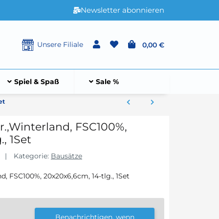
Newsletter abonnieren
Unsere Filiale
0,00 €
Spiel & Spaß
Sale %
et
r.,Winterland, FSC100%,
, 1Set
Kategorie:
Bausätze
d, FSC100%, 20x20x6,6cm, 14-tlg., 1Set
Benachrichtigen, wenn