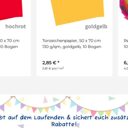
eichenpapier, 50 x 70 cm
Regenbogen Transparentpap
g/qm, goldgelb, 10 Bogen
10 Bogen, 34 x 51 cm
5 €
*
6,99 €
*
2
2
 pro 1 m
4,03 € pro 1 m
ibt auf dem Laufenden & sichert euch zusätz
Rabatte!