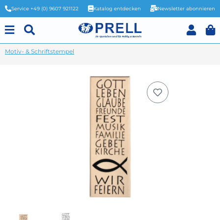
Service +49 (0) 9607 921122
Katalog entdecken
Newsletter abonnieren
Motiv- & Schriftstempel