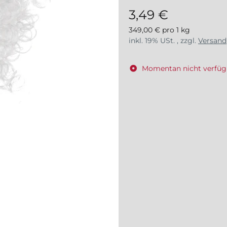
3,49 €
349,00 € pro 1 kg
inkl. 19% USt. , zzgl.
Versand
Momentan nicht verfüg