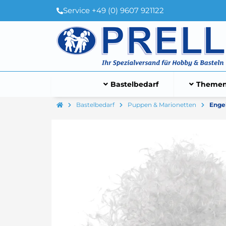
Service +49 (0) 9607 921122
Bastelbedarf
Themen
Bastelbedarf
Puppen & Marionetten
Enge