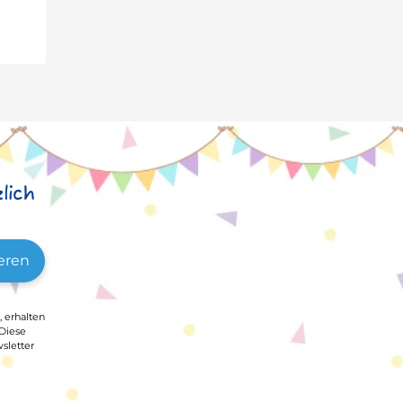
lich
eren
, erhalten
 Diese
sletter