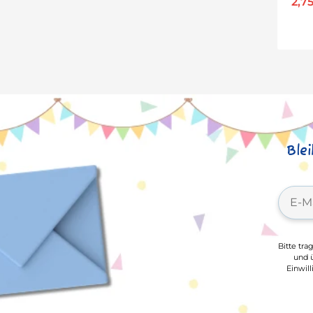
2,7
Ble
Bitte tra
und ü
Einwil