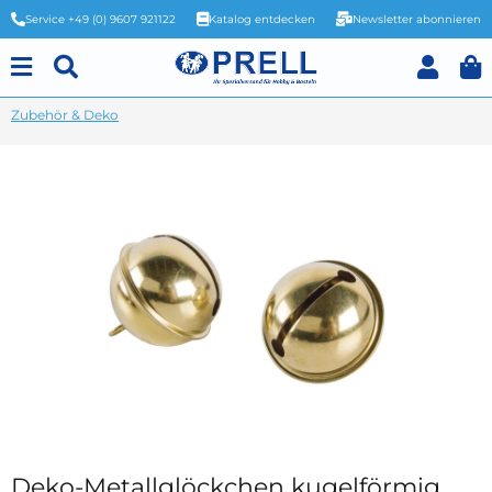
Service +49 (0) 9607 921122
Katalog entdecken
Newsletter abonnieren
Zubehör & Deko
Deko-Metallglöckchen kugelförmig,