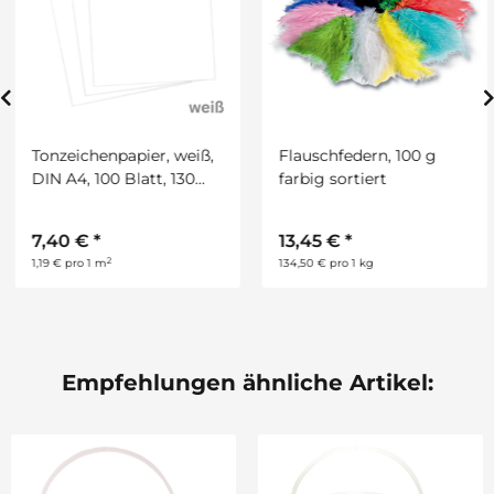
Tonzeichenpapier, weiß,
Flauschfedern, 100 g
DIN A4, 100 Blatt, 130
farbig sortiert
g/qm
7,40 €
*
13,45 €
*
2
1,19 € pro 1 m
134,50 € pro 1 kg
Empfehlungen ähnliche Artikel: