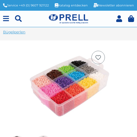
Service +49 (0) 9607 921122
Katalog entdecken
Newsletter abonnieren
Bügelperlen