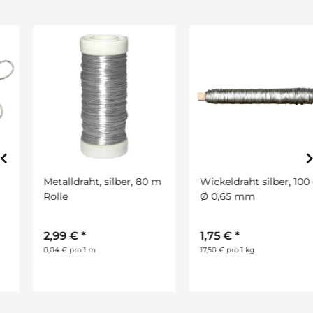
Metalldraht, silber, 80 m
Wickeldraht silber, 100 g,
Rolle
Ø 0,65 mm
2,99 €
*
1,75 €
*
0,04 € pro 1 m
17,50 € pro 1 kg