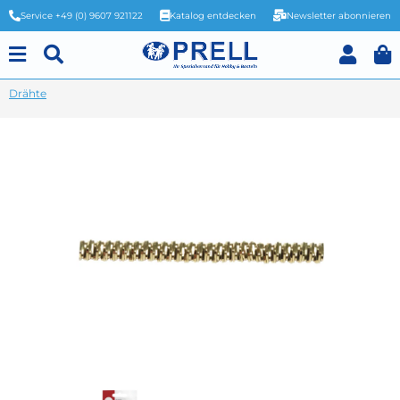
Service +49 (0) 9607 921122
Katalog entdecken
Newsletter abonnieren
Drähte