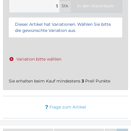
Stk
In den Warenkorb
x
Dieser Artikel hat Variationen. Wählen Sie bitte
die gewünschte Variation aus.
Variation bitte wählen
Sie erhalten beim Kauf mindestens
3
Prell Punkte
Frage zum Artikel