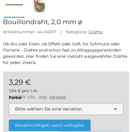
Bouillondraht, 2,0 mm ø
Artikelnummer:
44-24007
Kategorie:
Drähte
Ob Alu oder Eisen, ob Effekt oder Soft, für Schmuck oder
Floristik - Drähte sind schon fast zu Alltagsgegenständen
geworden. Hier finden Sie eine Vielzahl ausgewählter Drähte
für jeden Zweck.
3,29 €
1,64 € pro 1 m
inkl. 19% USt. , zzgl.
Versand
Farbe
Bitte wählen Sie eine Variation.
Benachrichtigen, wenn verfügbar