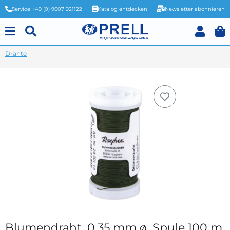
Service +49 (0) 9607 921122
Katalog entdecken
Newsletter abonnieren
Drähte
Blumendraht, 0,35 mm ø, Spule 100 m,