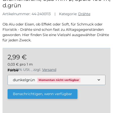
d.grün
Artikelnummer:
44-2400113
Kategorie:
Drähte
Ob Alu oder Eisen, ob Effekt oder Soft, für Schmuck oder
Floristik - Drähte sind schon fast zu Alltagsgegenständen
geworden. Hier finden Sie eine Vielzahl ausgewählter Drähte
für jeden Zweck.
2,99 €
0,03 € pro 1 m
inkl. 19% USt. , zzgl.
Versand
Farbe
dunkelgrün
Momentan nicht verfügbar
Benachrichtigen, wenn verfügbar