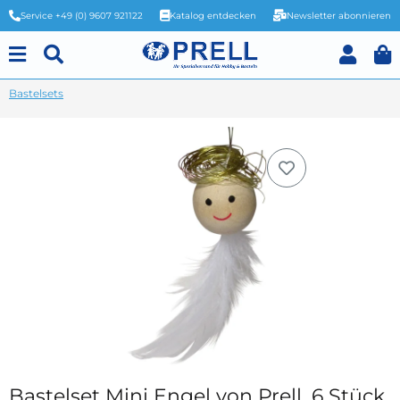
Service +49 (0) 9607 921122
Katalog entdecken
Newsletter abonnieren
Bastelsets
Bastelset Mini Engel von Prell, 6 Stück