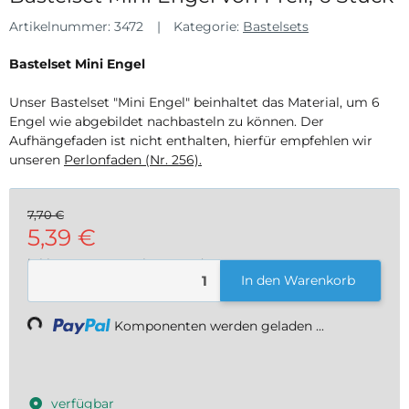
Artikelnummer:
3472
Kategorie:
Bastelsets
Bastelset Mini Engel
Unser Bastelset "Mini Engel" beinhaltet das Material, um 6
Engel wie abgebildet nachbasteln zu können. Der
Aufhängefaden ist nicht enthalten, hierfür empfehlen wir
unseren
Perlonfaden (Nr. 256).
7,70 €
5,39 €
inkl. 19% USt. , zzgl.
Versand
In den Warenkorb
ading...
Komponenten werden geladen ...
verfügbar