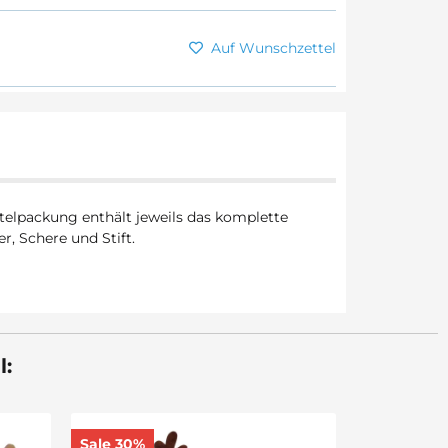
Auf Wunschzettel
telpackung enthält jeweils das komplette
, Schere und Stift.
l:
Bastelset Elch von Prell, 5 Stück
Sale 30%
Sale 29%