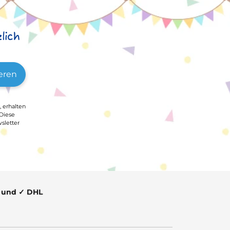
lich
eren
, erhalten
 Diese
sletter
t und ✓ DHL