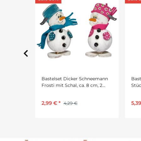
hneemann
Bastelset Mini Engel von Prell, 6
Bast
8 cm, 2
Stück
Prell
5,39 €
*
16,
7,70 €