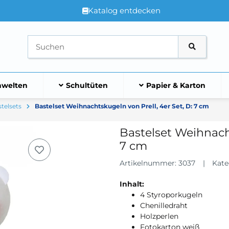
Katalog entdecken
welten
Schultüten
Papier & Karton
telsets
Bastelset Weihnachtskugeln von Prell, 4er Set, D: 7 cm
Bastelset Weihnacht
7 cm
Artikelnummer:
3037
Kate
Inhalt:
4 Styroporkugeln
Chenilledraht
Holzperlen
Fotokarton weiß