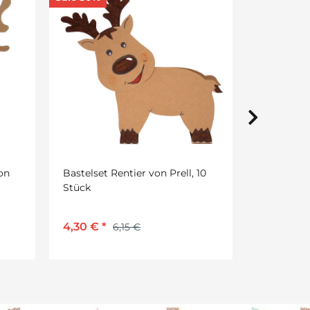
13,99 €
*
19,99 €
10
Bastelset 
Schneemän
Stück
5,75 €
*