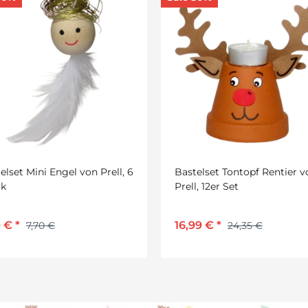
elset Tontopf Rentier von
Bastelset Rentier von Prell, 
, 12er Set
Stück
99 €
*
4,30 €
*
24,35 €
6,15 €