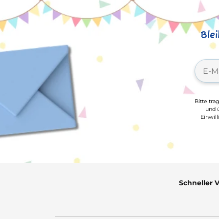
Ble
Bitte tra
und ü
Einwil
Schneller 