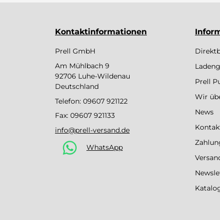
Kontaktinformationen
Infor
Prell GmbH
Direkt
Am Mühlbach 9
Ladeng
92706 Luhe-Wildenau
Prell 
Deutschland
Wir üb
Telefon:
09607 921122
News
Fax: 09607 921133
Kontak
info@prell-versand.de
Zahlun
WhatsApp
Versan
Newsle
Katalo