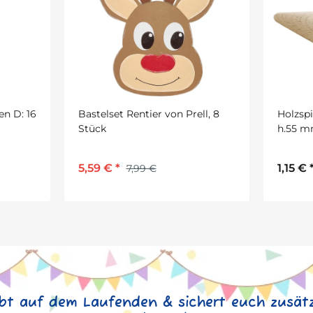
n D: 16
Bastelset Rentier von Prell, 8
Holzspi
Stück
h.55 m
5,59 €
*
1,15 €
7,99 €
ibt auf dem Laufenden & sichert euch zusätz