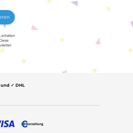
eren
, erhalten
 Diese
sletter
t und ✓ DHL