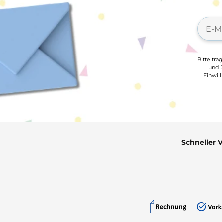
Bitte tra
und ü
Einwil
Schneller 