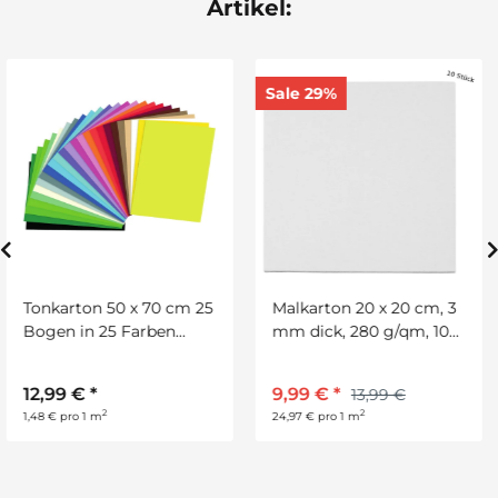
Artikel:
Sale 29%
25
Malkarton 20 x 20 cm, 3
Keilrahmen, 20 x 20 c
mm dick, 280 g/qm, 10
Stück
2,30 €
*
9,99 €
*
13,99 €
2
57,50 € pro 1 m
2
24,97 € pro 1 m