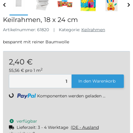
Keilrahmen, 18 x 24 cm
Artikelnummer:
61820
Kategorie:
Keilrahmen
bespannt mit reiner Baumwolle
2,40 €
2
55,56 € pro 1 m
inkl. 19% USt. , zzgl.
Versand
In den Warenkorb
Komponenten werden geladen ...
Loading...
verfügbar
Lieferzeit:
3 - 4 Werktage
(DE - Ausland