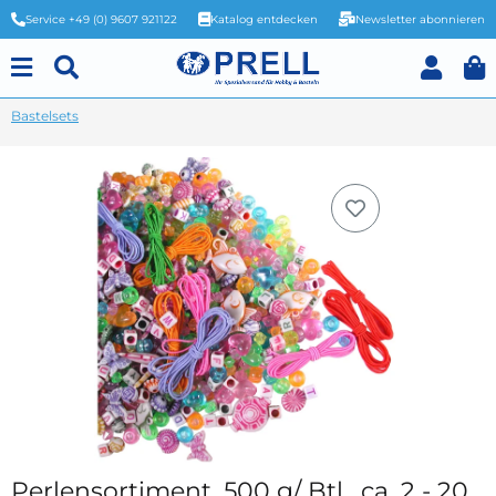
Service +49 (0) 9607 921122
Katalog entdecken
Newsletter abonnieren
Bastelsets
Perlensortiment, 500 g/ Btl., ca. 2 - 20