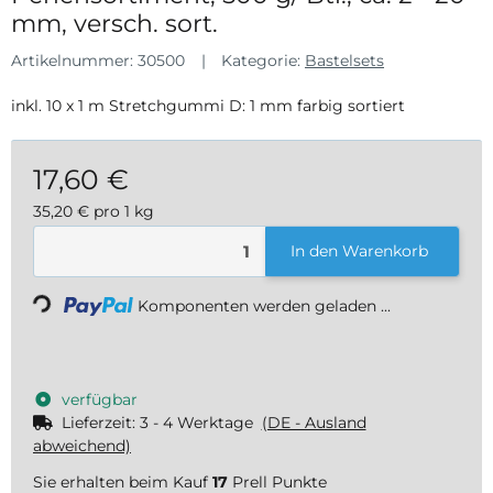
mm, versch. sort.
Artikelnummer:
30500
Kategorie:
Bastelsets
inkl. 10 x 1 m Stretchgummi D: 1 mm farbig sortiert
17,60 €
35,20 € pro 1 kg
inkl. 19% USt. , zzgl.
Versand
Loading...
In den Warenkorb
Komponenten werden geladen ...
verfügbar
Lieferzeit:
3 - 4 Werktage
(DE - Ausland
abweichend)
Sie erhalten beim Kauf
17
Prell Punkte