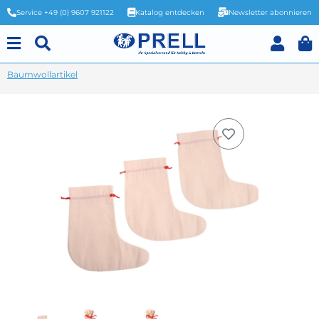
Service +49 (0) 9607 921122
Katalog entdecken
Newsletter abonnieren
Baumwollartikel