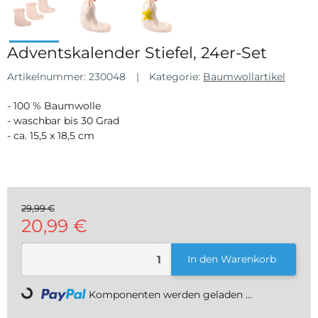
Adventskalender Stiefel, 24er-Set
Artikelnummer:
230048
Kategorie:
Baumwollartikel
- 100 % Baumwolle
- waschbar bis 30 Grad
- ca. 15,5 x 18,5 cm
29,99 €
20,99 €
inkl. 19% USt. , zzgl.
Versand
In den Warenkorb
Komponenten werden geladen ...
Loading...