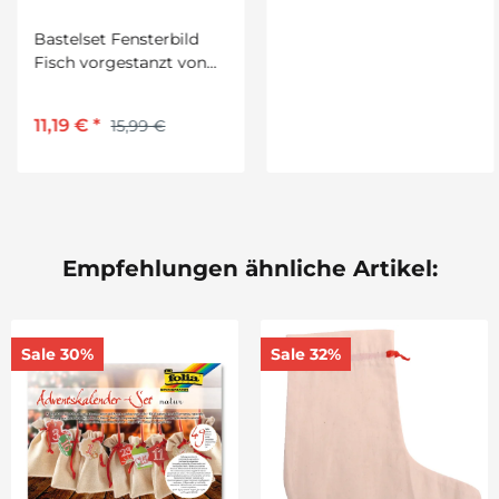
Bastelset Fensterbild
Laternendeckel/Laternenbo
Fisch vorgestanzt von
rund, D: 11 cm, weiß, 10 Paar
Prell, 8 Stück
11,19 €
*
2,79 €
*
15,99 €
3,99 €
Empfehlungen ähnliche Artikel:
Sale 30%
Sale 32%