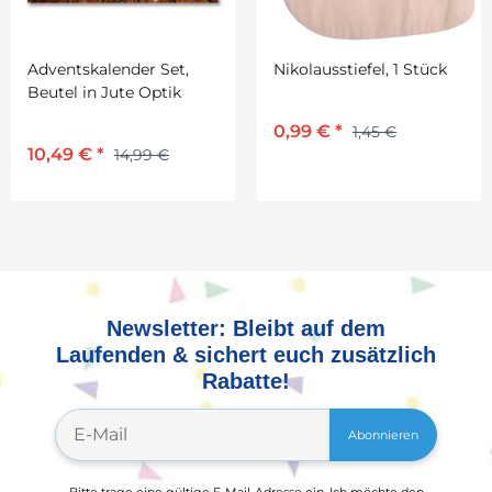
Adventskalender Set,
Nikolausstiefel, 1 Stück
Beutel in Jute Optik
0,99 €
*
1,45 €
10,49 €
*
14,99 €
Newsletter: Bleibt auf dem
Laufenden & sichert euch zusätzlich
Rabatte!
Abonnieren
Bitte trage eine gültige E-Mail-Adresse ein. Ich möchte den