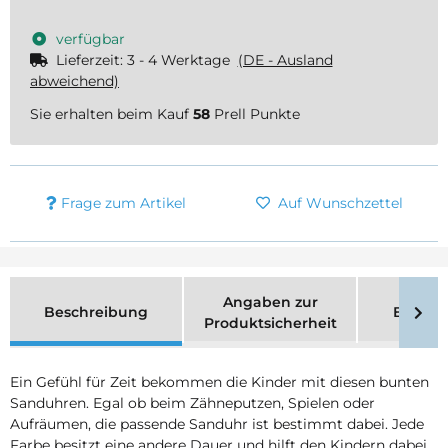
verfügbar
Lieferzeit:
3 - 4 Werktage
(DE - Ausland
abweichend)
Sie erhalten beim Kauf
58
Prell Punkte
Frage zum Artikel
Auf Wunschzettel
Angaben zur
Beschreibung
Bewer
Produktsicherheit
Ein Gefühl für Zeit bekommen die Kinder mit diesen bunten
Sanduhren. Egal ob beim Zähneputzen, Spielen oder
Aufräumen, die passende Sanduhr ist bestimmt dabei. Jede
Farbe besitzt eine andere Dauer und hilft den Kindern dabei