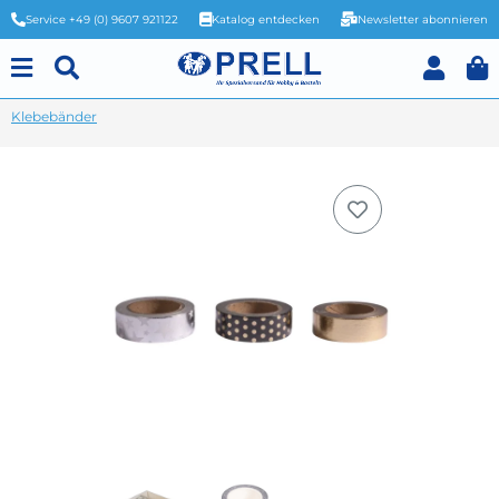
Service +49 (0) 9607 921122
Katalog entdecken
Newsletter abonnieren
Klebebänder