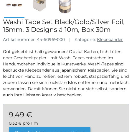
Washi Tape Set Black/Gold/Silver Foil,
15mm, 3 Designs á 10m, Box 30m
Artikelnummer:
44-60969000
Kategorie:
Klebebänder
Gut geklebt ist halb gewonnen! Ob auf Karten, Lichttüten
oder Geschenkpapier - mit Washi Tapes entstehen im
Handumdrehen individuelle Kunstwerke. Washi-Tapes sind
bedruckte Klebebänder aus japanischem Reispapier. Sie sind
leicht von Hand zu reißen, extrem robust, strapazierfähig und
zudem lassen sie sich rückstandslos entfernen und mehrfach
verwenden .Damit können Sie nicht nur sich selbst, sondern
auch Ihre Liebsten kreativ beschenken.
9,49 €
0,32 € pro 1 m
inkl. 19% USt. , zzgl.
Versand