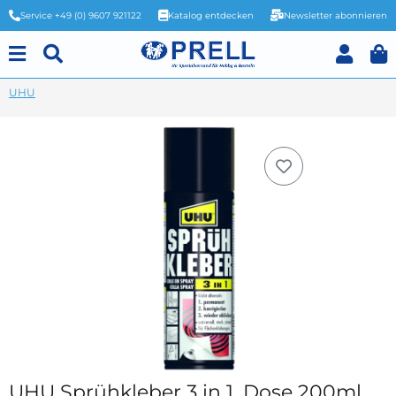
Service +49 (0) 9607 921122
Katalog entdecken
Newsletter abonnieren
UHU
UHU Sprühkleber 3 in 1, Dose 200ml