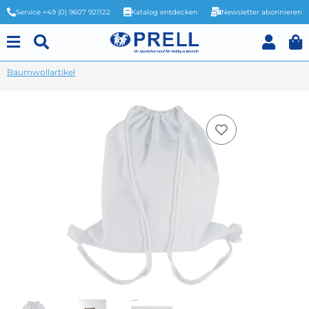
Service +49 (0) 9607 921122
Katalog entdecken
Newsletter abonnieren
Baumwollartikel