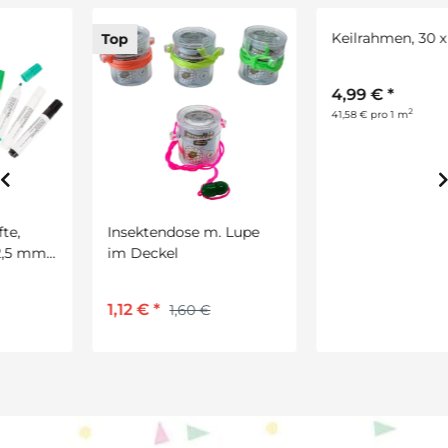
Top
Insektendose m. Lupe
Keilrahmen, 30 x 42 cm
im Deckel
4,99 €
*
1,12 €
*
1,60 €
2
41,58 € pro 1 m