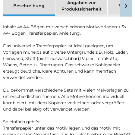
Angaben zur
Beschreibung
Bewer
Produktsicherheit
Inhalt: 4x A4-Bögen mit verschiedenen Motivvorlagen + 5x
A4- Bögen Transferpapier, Anleitung.
Das universelle Transferpapier ist ideal geeignet, um
Vorlagen mühelos auf diverse Untergründe z.B. Holz, Leder,
Leinwand, Stoff (nicht auswaschbar),Papier, Terrakotta,
Wachs, Beton zu übertragen. Das schwarze Kohlepapier
erzeugt deutliche, klare Konturen und kann mehrfach
verwendet werden.
Du bekommst verschiedene Sets mit vielen Malvorlagen zu
unterschiedlichen Themen. Alle Motive können individuell
kombiniert, mit dem Kopierer verkleinert oder vergrößert
und dabei beliebig oft verwendet werden.
So einfach geht’s:
Transferpapier unter das Motiv legen und das Motiv mit
einem spitzen Gegenstand, z.B. Kugelschreiber oder Bleistift,