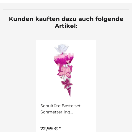
Kunden kauften dazu auch folgende
Artikel:
Schultüte Bastelset
Schmetterling
vorgestanzt von Prell,
inkl. Schulstarterpaket
22,99 €
*
GRATIS