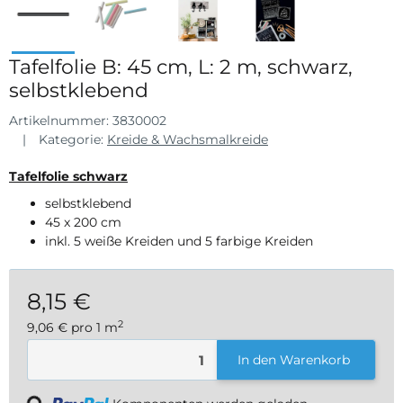
Tafelfolie B: 45 cm, L: 2 m, schwarz,
selbstklebend
Artikelnummer:
3830002
Kategorie:
Kreide & Wachsmalkreide
Tafelfolie schwarz
selbstklebend
45 x 200 cm
inkl. 5 weiße Kreiden und 5 farbige Kreiden
8,15 €
2
9,06 € pro 1 m
inkl. 19% USt. , zzgl.
Versand
In den Warenkorb
ding...