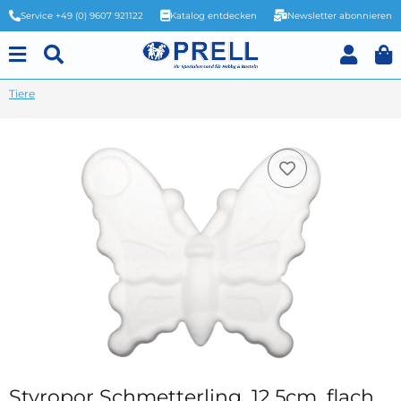
Service +49 (0) 9607 921122
Katalog entdecken
Newsletter abonnieren
Tiere
Styropor Schmetterling, 12,5cm, flach