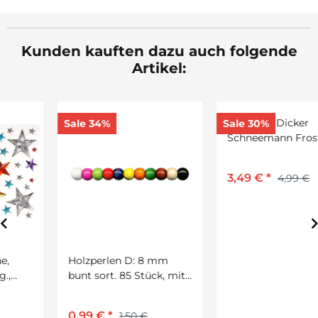
Kunden kauften dazu auch folgende
Artikel:
Sale 34%
Sale 30%
Holzperlen D: 8 mm
Bastelset Dicker
bunt sort. 85 Stück, mit
Schneemann Frosti mit
Lochbohrung
Schal, ca. 16 cm
0,99 €
*
3,49 €
*
1,50 €
4,99 €