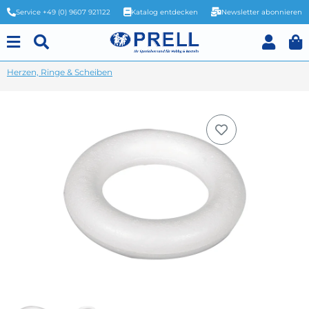
Service +49 (0) 9607 921122
Katalog entdecken
Newsletter abonnieren
Herzen, Ringe & Scheiben