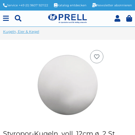
Service +49 (0) 9607 921122
Katalog entdecken
Newsletter abonnieren
Kugeln, Eier & Kegel
Styropor-Kugeln, voll, 12cm ø, 2 St.