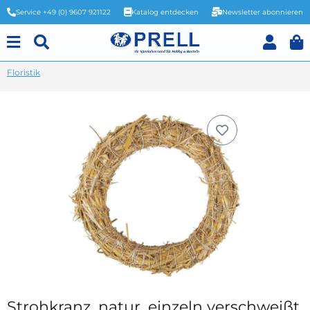
Service +49 (0) 9607 921122
Katalog entdecken
Newsletter abonnieren
Floristik
Strohkranz, natur, einzeln verschweißt,