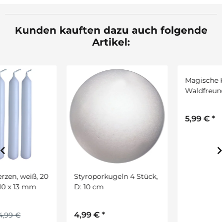
Kunden kauften dazu auch folgende
Artikel:
Styroporkugeln 4 Stück,
Magische Kratzelbilder
D: 10 cm
Waldfreunde, 4er Set
4,99 €
*
5,99 €
*