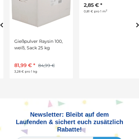
Gießpulver Raysin 100,
Tonzeichenpapier, 50 x
weiß, Sack 25 kg
70 cm, 130 g/qm,
perlweiß, 10 Bogen
81,99 €
*
2,85 €
*
84,99 €
2
3,28 € pro 1 kg
0,81 € pro 1 m
Newsletter: Bleibt auf dem
Laufenden & sichert euch zusätzlich
Rabatte!