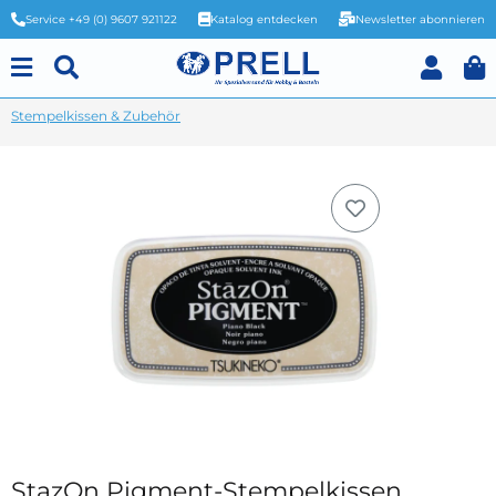
Service +49 (0) 9607 921122
Katalog entdecken
Newsletter abonnieren
Stempelkissen & Zubehör
StazOn Pigment-Stempelkissen,