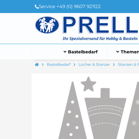
Service +49 (0) 9607 921122
Bastelbedarf
Themen
Bastelbedarf
Locher & Stanzer
Stanzen & 