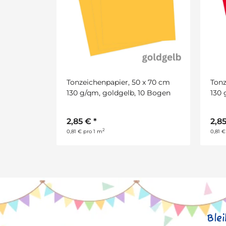
Tonzeichenpapier, 50 x 70 cm
Tonz
130 g/qm, goldgelb, 10 Bogen
130 
2,85 €
*
2,8
2
0,81 € pro 1 m
0,81 €
Ble