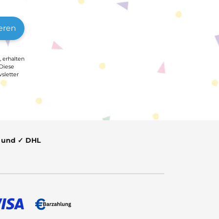
eren
, erhalten
 Diese
sletter
t und ✓ DHL