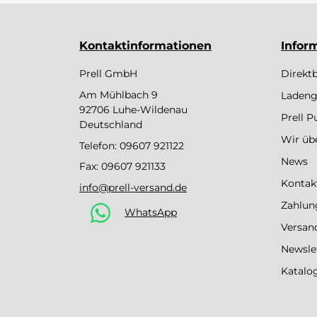
Kontaktinformationen
Infor
Prell GmbH
Direkt
Am Mühlbach 9
Ladeng
92706 Luhe-Wildenau
Prell 
Deutschland
Wir üb
Telefon:
09607 921122
News
Fax: 09607 921133
Kontak
info@prell-versand.de
Zahlun
WhatsApp
Versan
Newsle
Katalo