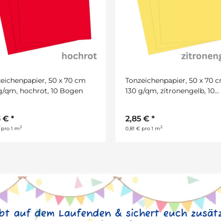
eichenpapier, 50 x 70 cm
Tonzeichenpapier, 50 x 70 
g/qm, hochrot, 10 Bogen
130 g/qm, zitronengelb, 10
Bogen
5 €
*
2,85 €
*
2
2
 pro 1 m
0,81 € pro 1 m
ibt auf dem Laufenden & sichert euch zusätz