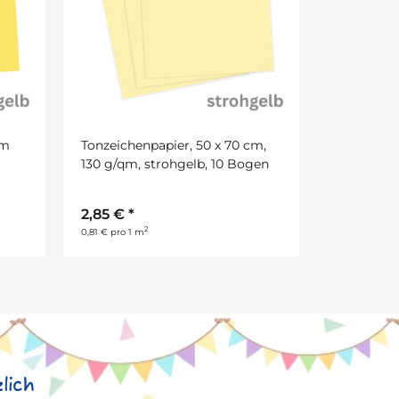
cm
Tonzeichenpapier, 50 x 70 cm,
130 g/qm, strohgelb, 10 Bogen
2,85 €
*
2
0,81 € pro 1 m
lich