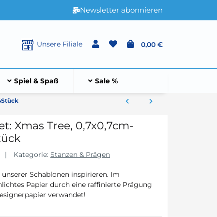
Newsletter abonnieren
Unsere Filiale
0,00 €
Spiel & Spaß
Sale %
4Stück
t: Xmas Tree, 0,7x0,7cm-
tück
Kategorie:
Stanzen & Prägen
t unserer Schablonen inspirieren. Im
ichtes Papier durch eine raffinierte Prägung
Designerpapier verwandet!