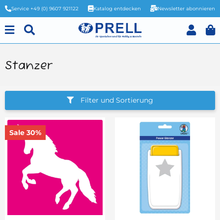
Service +49 (0) 9607 921122
Katalog entdecken
Newsletter abonnieren
Stanzer
Filter und Sortierung
Sale 30%