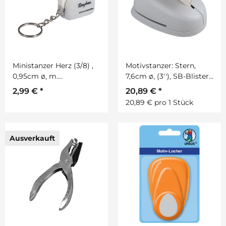
Ministanzer Herz (3/8) ,
Motivstanzer: Stern,
0,95cm ø, m.
7,6cm ø, (3''), SB-Blister
Schlüsselanhänger
1Stück
2,99 €
*
20,89 €
*
20,89 € pro 1 Stück
Ausverkauft