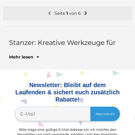
Seite
1
von 6
Sta
Mehr lesen
Newsletter: Bleibt auf dem
Laufenden & sichert euch zusätzlich
Rabatte!
Abonnieren
Bitte trage eine gültige E-Mail-Adresse ein. Ich möchte den
Newsletter von prell-versand.de, erhalten und über Angebote,