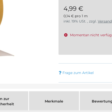
4,99 €
0,14 € pro 1 m
inkl. 19% USt. , zzgl.
Versand
Momentan nicht verfüg
Frage zum Artikel
n zur
Merkmale
Bewertun
cherheit