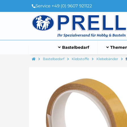
Service +49 (0) 9607 921122
Bastelbedarf
Themen
Bastelbedarf
Klebstoffe
Klebebänder