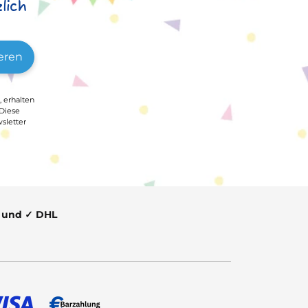
lich
eren
, erhalten
 Diese
sletter
t und ✓ DHL