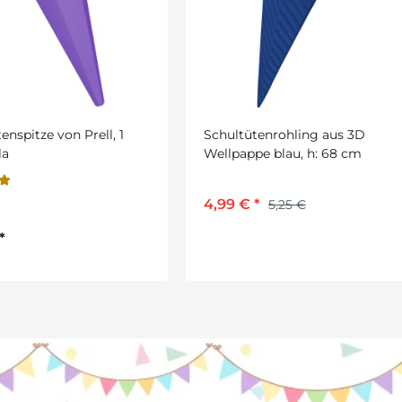
ltütenrohling aus 3D
Fotokarton, 50 x 70 cm, 30
pappe blau, h: 68 cm
g/qm, königsblau, 10 Bogen
9 €
*
5,49 €
*
5,25 €
2
1,57 € pro 1 m