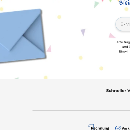
Ble
Bitte tra
und ü
Einwil
Schneller 