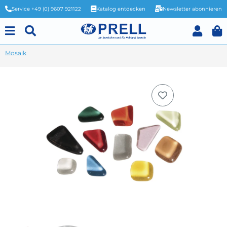
Service +49 (0) 9607 921122
Katalog entdecken
Newsletter abonnieren
Mosaik