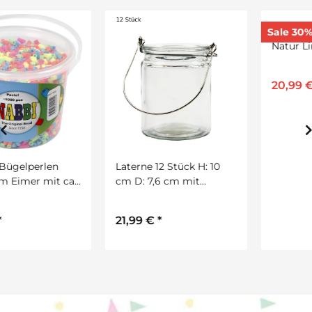
Schweineborstenpinsel
Sale 30%
Natur Line, 68 Stück
20,99 €
*
29,99 €
Laterne 12 Stück H: 10
cm D: 7,6 cm mit
Aufhängebügel aus
Metall
21,99 €
*