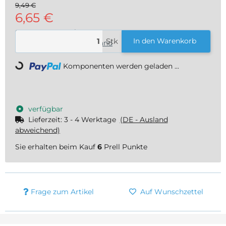
9,49 €
6,65 €
6,65 € pro 1 Stück
Stk
In den Warenkorb
inkl. 19% USt. , zzgl.
Versand
Komponenten werden geladen ...
Loading...
verfügbar
Lieferzeit:
3 - 4 Werktage
(DE - Ausland
abweichend)
Sie erhalten beim Kauf
6
Prell Punkte
Frage zum Artikel
Auf Wunschzettel