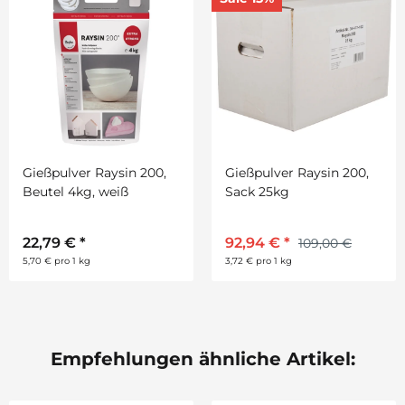
Gießpulver Raysin 200,
Gießpulver Raysin 200,
Beutel 4kg, weiß
Sack 25kg
22,79 €
*
92,94 €
*
109,00 €
5,70 € pro 1 kg
3,72 € pro 1 kg
Empfehlungen ähnliche Artikel: