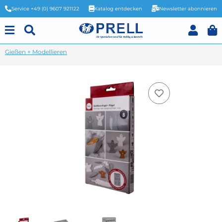
Service +49 (0) 9607 921122
Katalog entdecken
Newsletter abonnieren
Gießen + Modellieren