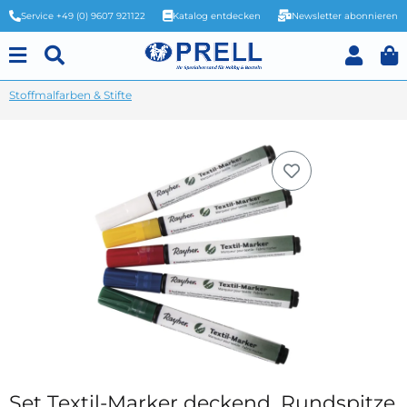
Service +49 (0) 9607 921122
Katalog entdecken
Newsletter abonnieren
Stoffmalfarben & Stifte
Set Textil-Marker deckend, Rundspitze