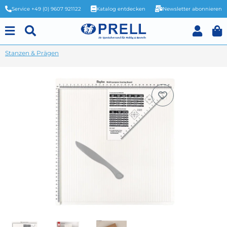
Service +49 (0) 9607 921122
Katalog entdecken
Newsletter abonnieren
Stanzen & Prägen