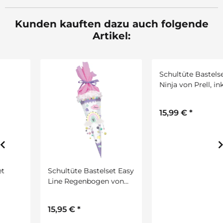
Kunden kauften dazu auch folgende
Artikel:
Schultüte Bastelset Easy
Schultüte Bastelset
Line Regenbogen von
Ninja von Prell, inkl.
URSUS, inkl.
Schulstarterpaket
Schulstarterpaket
GRATIS
15,95 €
*
15,99 €
*
GRATIS