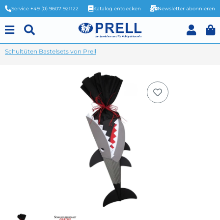
Service +49 (0) 9607 921122
Katalog entdecken
Newsletter abonnieren
Schultüten Bastelsets von Prell