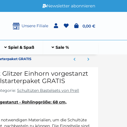
Newsletter abonnieren
Unsere Filiale
0,00 €
Spiel & Spaß
Sale %
tarterpaket GRATIS
 Glitzer Einhorn vorgestanzt
hulstarterpaket GRATIS
tegorie:
Schultüten Bastelsets von Prell
rgestanzt
- Rohlinggröße: 68 cm,
e notwendigen Materialien, um die Schultüte
t, nachbasteln zu können. Die Einzelteile sind