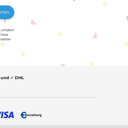
eren
, erhalten
 Diese
sletter
t und ✓ DHL