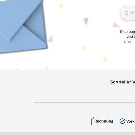
Bitte tra
und ü
Einwil
Schneller 