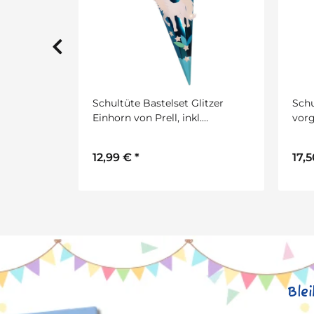
inhorn
Schultüte Bastelset Glitzer
Schu
inkl.
Einhorn von Prell, inkl.
vorg
ATIS
Schulstarterpaket GRATIS
Schu
12,99 €
*
17,
Ble