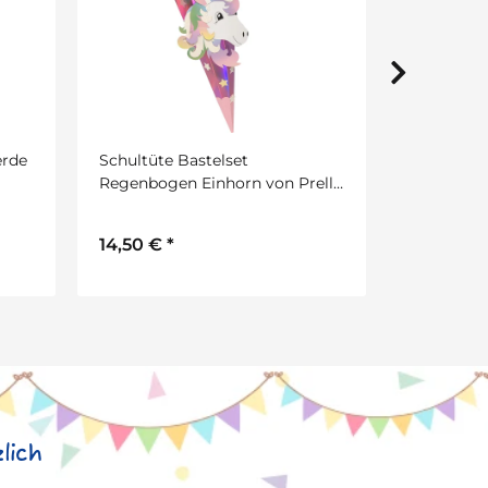
erde
Schultüte Bastelset
Schultüte
Regenbogen Einhorn von Prell,
School Ein
inkl. Schulstarterpaket GRATIS
Meerjungfr
Schulstar
14,50 €
*
18,90 €
*
lich