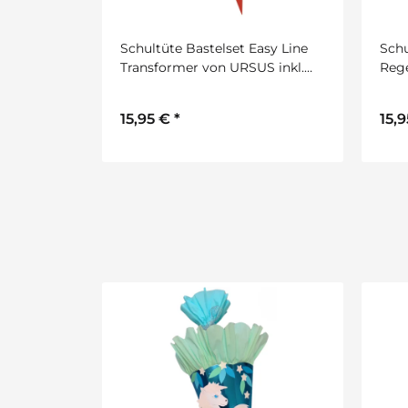
inhorn
Schultüte Bastelset Easy Line
Schu
inkl.
Transformer von URSUS inkl.
Rege
ATIS
Schulstarterpaket Gratis
Schu
15,95 €
*
15,