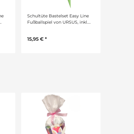
ne
Schultüte Bastelset Easy Line
Schultüte
Fußballspiel von URSUS, inkl.
School Ein
Schulstarterpaket GRATIS
Meerjungfr
Schulstar
15,95 €
*
18,90 €
*