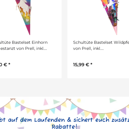
ltüte Bastelset Einhorn
Schultüte Bastelset Wildpf
estanzt von Prell, inkl.
von Prell, inkl.
lstarterpaket GRATIS
Schulstarterpaket GRATIS
50 €
*
15,99 €
*
ibt auf dem Laufenden & sichert euch zusätz
Rabatte!