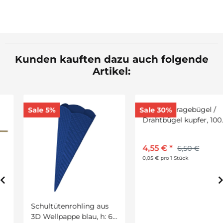
Kunden kauften dazu auch folgende
Artikel:
Laternentragebügel /
Sale 5%
Sale 30%
Drahtbügel kupfer, 100
Stück
4,55 €
*
6,50 €
0,05 € pro 1 Stück
Schultütenrohling aus
3D Wellpappe blau, h: 68