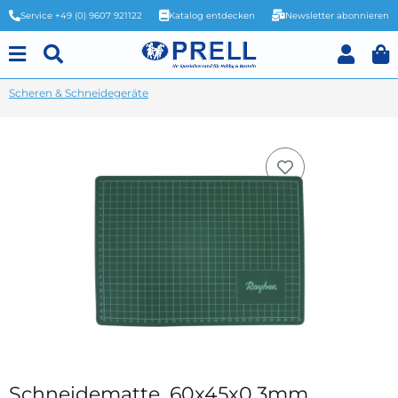
Service +49 (0) 9607 921122
Katalog entdecken
Newsletter abonnieren
Scheren & Schneidegeräte
Schneidematte, 60x45x0,3mm