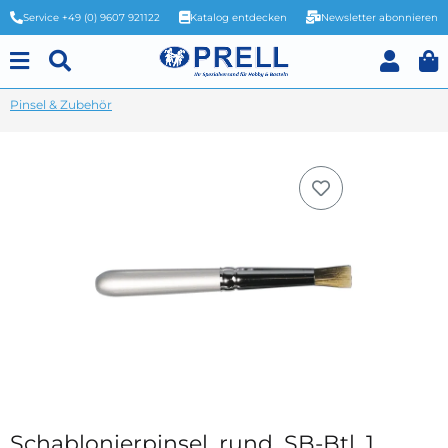
Service +49 (0) 9607 921122
Katalog entdecken
Newsletter abonnieren
Pinsel & Zubehör
Schablonierpinsel, rund, SB-Btl. 1