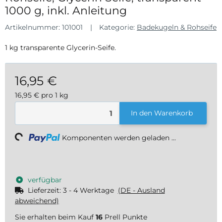
1000 g, inkl. Anleitung
Artikelnummer:
101001
Kategorie:
Badekugeln & Rohseife
1 kg transparente Glycerin-Seife.
16,95 €
16,95 € pro 1 kg
inkl. 19% USt. , zzgl.
Versand
In den Warenkorb
oading...
Komponenten werden geladen ...
verfügbar
Lieferzeit:
3 - 4 Werktage
(DE - Ausland
abweichend)
Sie erhalten beim Kauf
16
Prell Punkte