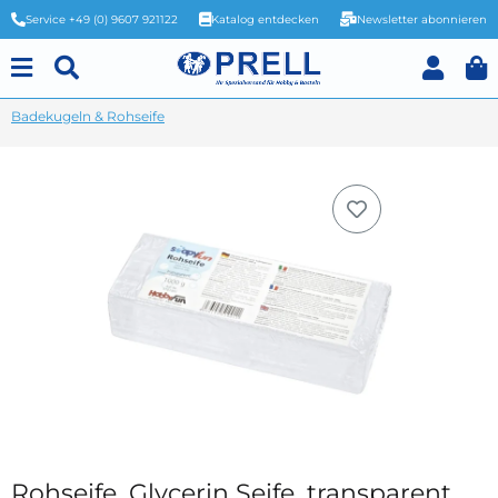
Service +49 (0) 9607 921122
Katalog entdecken
Newsletter abonnieren
Badekugeln & Rohseife
Rohseife, Glycerin Seife, transparent