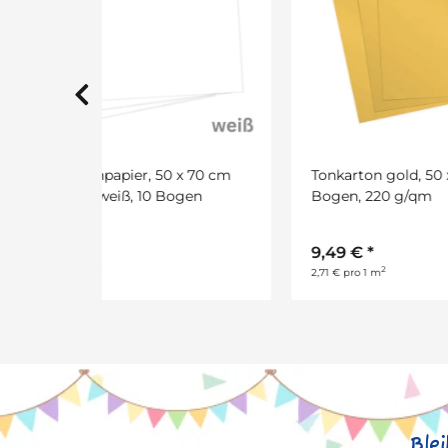
 x 70 cm
Tonkarton gold, 50 x 70 cm, 10
Stro
ogen
Bogen, 220 g/qm
x 70
9,49 €
*
6,2
2
2,71 € pro 1 m
3,59 €
Ble