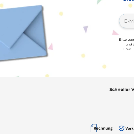
Bitte tra
und ü
Einwil
Schneller 