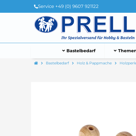
Service +49 (0) 9607 921122
Bastelbedarf
Themen
Bastelbedarf
Holz & Pappmache
Holzperl