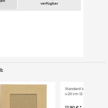
gen
verfügbar
l:
Sale 30%