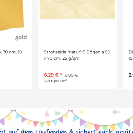
hseide "natur" 5 Bögen á 50
Bilderrahmen mit Ständer, 
 cm, 25 g/qm
150 mm aus Pappmaché
9 €
*
2,95 €
*
8,99 €
2
 pro 1 m
ibt auf dem Laufenden & sichert euch zusätz