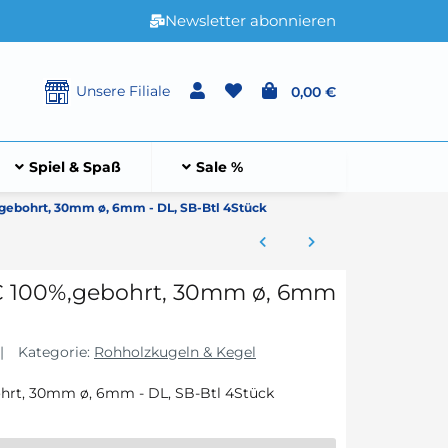
Newsletter abonnieren
Unsere Filiale
0,00 €
Spiel & Spaß
Sale %
gebohrt, 30mm ø, 6mm - DL, SB-Btl 4Stück
C 100%,gebohrt, 30mm ø, 6mm
Kategorie:
Rohholzkugeln & Kegel
hrt, 30mm ø, 6mm - DL, SB-Btl 4Stück