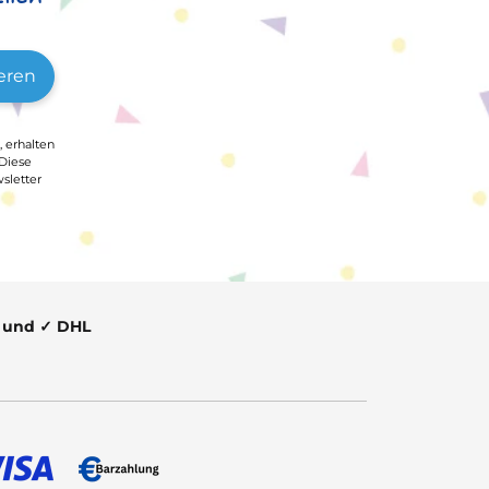
eren
, erhalten
 Diese
sletter
t und ✓ DHL