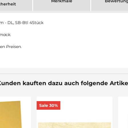
Merkmale
Bewertun
cherheit
 - DL, SB-Btl 4Stück
hmack.
en Preisen.
unden kauften dazu auch folgende Artike
30%