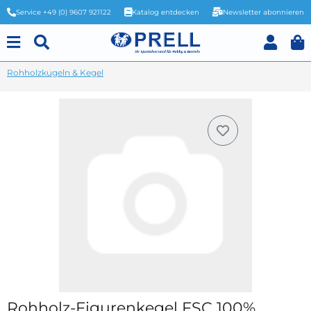
Service +49 (0) 9607 921122
Katalog entdecken
Newsletter abonnieren
Rohholzkugeln & Kegel
Rohholz-Figurenkegel FSC 100%,