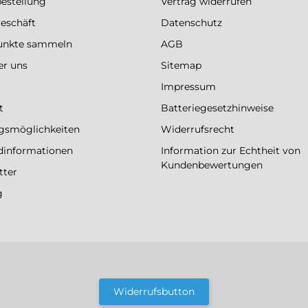
bestellung
Vertrag widerrufen
eschäft
Datenschutz
Punkte sammeln
AGB
er uns
Sitemap
Impressum
t
Batteriegesetzhinweise
gsmöglichkeiten
Widerrufsrecht
dinformationen
Information zur Echtheit von
Kundenbewertungen
tter
g
Widerrufsbutton