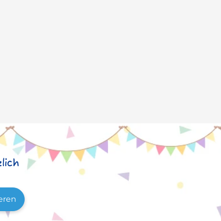
lich
eren