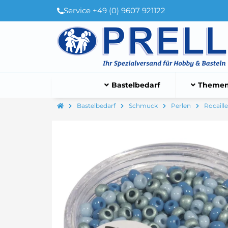
Service +49 (0) 9607 921122
Bastelbedarf
Themen
Bastelbedarf
Schmuck
Perlen
Rocaill