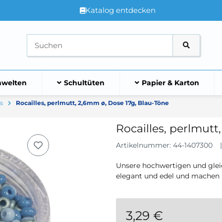
Katalog entdecken
welten
Schultüten
Papier & Karton
es
Rocailles, perlmutt, 2,6mm ø, Dose 17g, Blau-Töne
Rocailles, perlmutt
Artikelnummer:
44-1407300
Unsere hochwertigen und glei
elegant und edel und machen
3,29 €