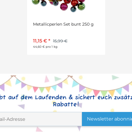
Metallicperlen Set bunt 250 g
11,15 €
*
15,99 €
44,60 € pro 1 kg
ibt auf dem Laufenden & sichert euch zusätz
Rabatte!
Newsletter abonni