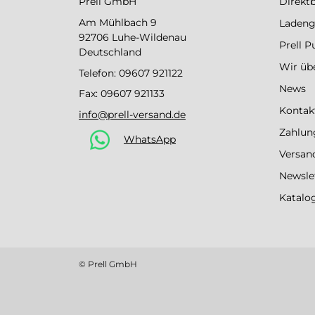
Prell GmbH
Direkt
Am Mühlbach 9
Ladeng
92706 Luhe-Wildenau
Prell 
Deutschland
Wir üb
Telefon:
09607 921122
News
Fax: 09607 921133
Kontak
info@prell-versand.de
Zahlun
WhatsApp
Versan
Newsle
Katalo
© Prell GmbH