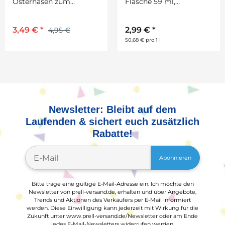
Osterhasen zum
Flasche 59 ml,
Eingießen, 16 Stück
alabasterweiß
3,49 €
*
2,99 €
*
4,95 €
50,68 € pro 1 l
Newsletter: Bleibt auf dem
Laufenden & sichert euch zusätzlich
Rabatte!
Abonnieren
Bitte trage eine gültige E-Mail-Adresse ein. Ich möchte den
Newsletter von prell-versand.de, erhalten und über Angebote,
Trends und Aktionen des Verkäufers per E-Mail informiert
werden. Diese Einwilligung kann jederzeit mit Wirkung für die
Zukunft unter www.prell-versand.de/Newsletter oder am Ende
jedes E-Mail-Newsletters widerrufen werden.