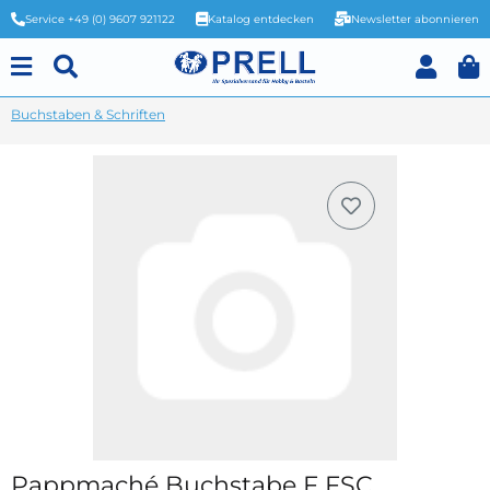
Service +49 (0) 9607 921122
Katalog entdecken
Newsletter abonnieren
Buchstaben & Schriften
Pappmaché Buchstabe F FSC