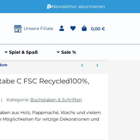
Newsletter abonnieren
Unsere Filiale
0,00 €
Spiel & Spaß
Sale %
x3cm
abe C FSC Recycled100%,
Kategorie:
Buchstaben & Schriften
taben aus Holz, Pappmaché, Wachs und vielem
e Möglichkeiten für witzige Dekorationen und