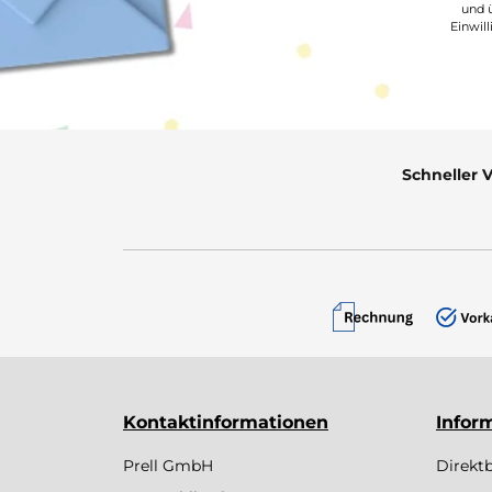
und ü
Einwil
Schneller 
Kontaktinformationen
Infor
Prell GmbH
Direkt