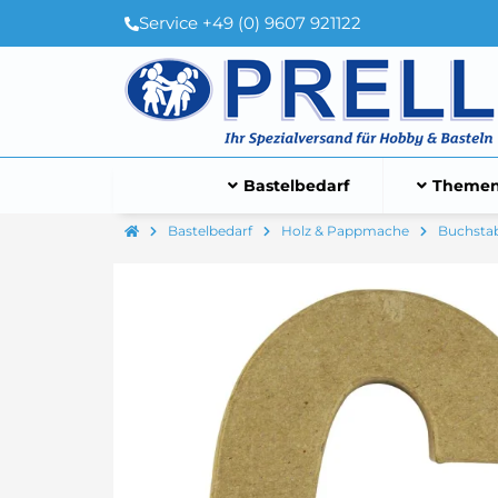
Service +49 (0) 9607 921122
Bastelbedarf
Themen
Bastelbedarf
Holz & Pappmache
Buchstab