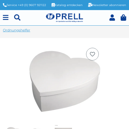
Service +49 (0) 9607 921122
Katalog entdecken
Newsletter abonnieren
Ordnungshelfer