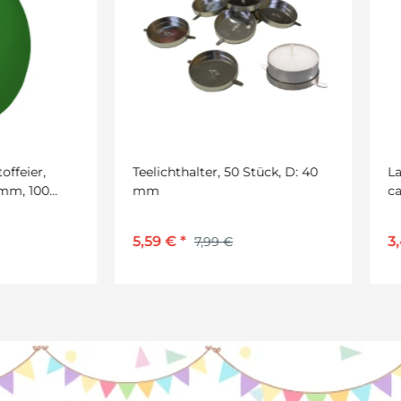
ichthalter, 50 Stück, D: 40
Lampionkerzen, weiß, 20 St
ca. 110 x 13 mm
9 €
*
3,49 €
*
7,99 €
4,99 €