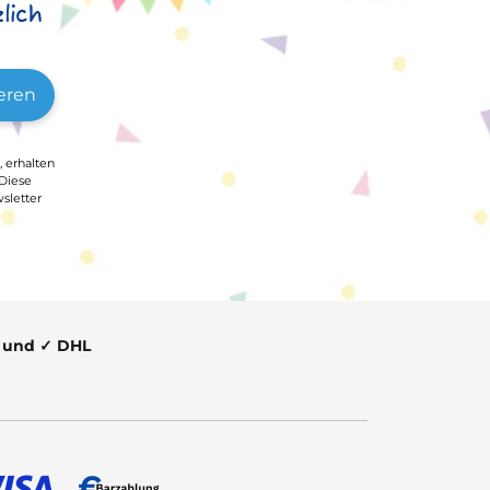
lich
eren
, erhalten
 Diese
sletter
t und ✓ DHL