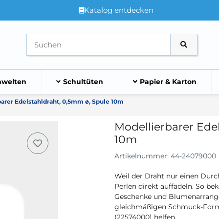
Katalog entdecken
welten
Schultüten
Papier & Karton
arer Edelstahldraht, 0,5mm ø, Spule 10m
Modellierbarer Ede
10m
Artikelnummer:
44-24079000
Weil der Draht nur einen Durc
Perlen direkt auffädeln. So b
Geschenke und Blumenarrang
gleichmäßigen Schmuck-Forme
(22574000) helfen.