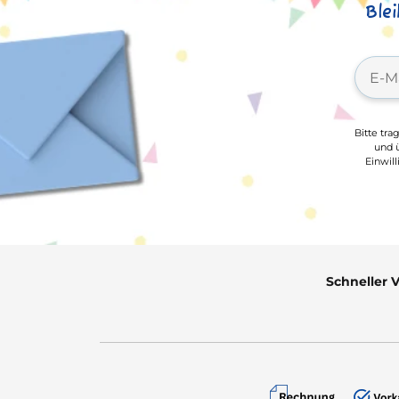
Ble
Bitte tra
und ü
Einwil
Schneller 