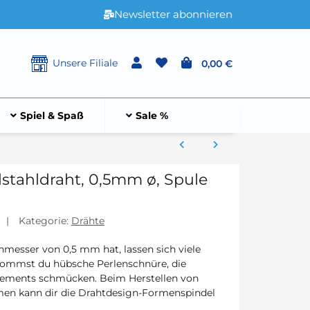
Newsletter abonnieren
Unsere Filiale
0,00 €
Spiel & Spaß
Sale %
lstahldraht, 0,5mm ø, Spule
Kategorie:
Drähte
hmesser von 0,5 mm hat, lassen sich viele
ekommst du hübsche Perlenschnüre, die
ements schmücken. Beim Herstellen von
n kann dir die Drahtdesign-Formenspindel