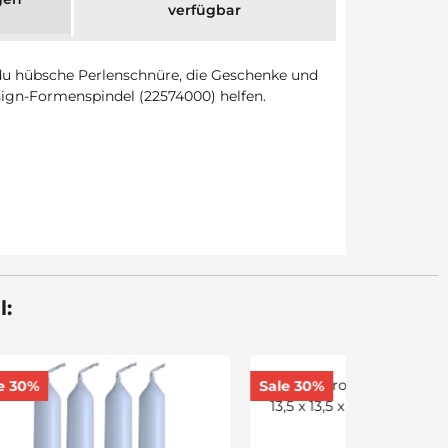
verfügbar
 du hübsche Perlenschnüre, die Geschenke und
gn-Formenspindel (22574000) helfen.
l:
Sale 30%