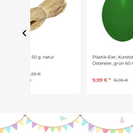
r
Plastik-Eier, Kunststoffeier,
Teel
Ostereier, grün 60 mm, 100
mm
Stück
9,99 €
*
5,5
16,95 €