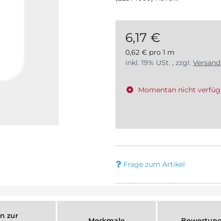
6,17 €
0,62 € pro 1 m
inkl. 19% USt. , zzgl.
Versand
Momentan nicht verfüg
Frage zum Artikel
n zur
Merkmale
Bewertun