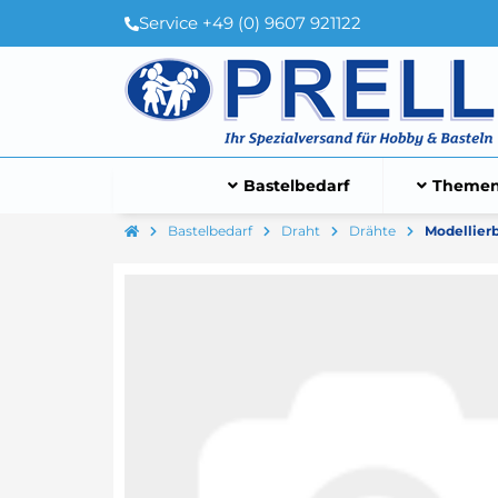
Service +49 (0) 9607 921122
Bastelbedarf
Themen
Bastelbedarf
Draht
Drähte
Modellierb