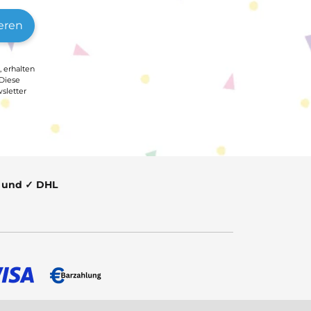
eren
, erhalten
 Diese
sletter
t und ✓ DHL