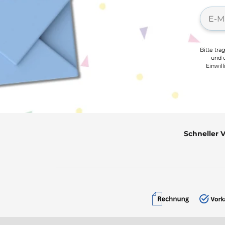
Bitte tra
und ü
Einwil
Schneller 