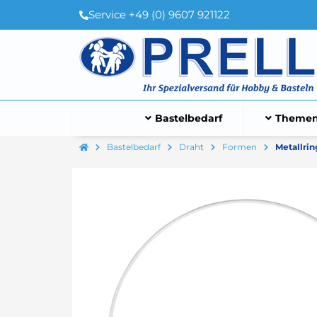
Service +49 (0) 9607 921122
Bastelbedarf
Themen
Bastelbedarf
Draht
Formen
Metallrin