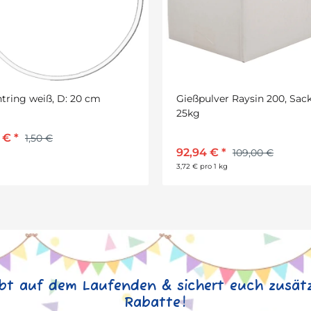
tring weiß, D: 20 cm
Gießpulver Raysin 200, Sac
25kg
5 €
*
1,50 €
92,94 €
*
109,00 €
3,72 € pro 1 kg
ibt auf dem Laufenden & sichert euch zusätz
Rabatte!