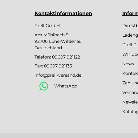
Kontaktinformationen
Infor
Prell GmbH
Direkt
Am Mühlbach 9
Ladeng
92706 Luhe-Wildenau
Prell 
Deutschland
Wir üb
Telefon:
09607 921122
News
Fax: 09607 921133
Kontak
info@prell-versand.de
Zahlun
WhatsApp
Versan
Newsle
Katalo