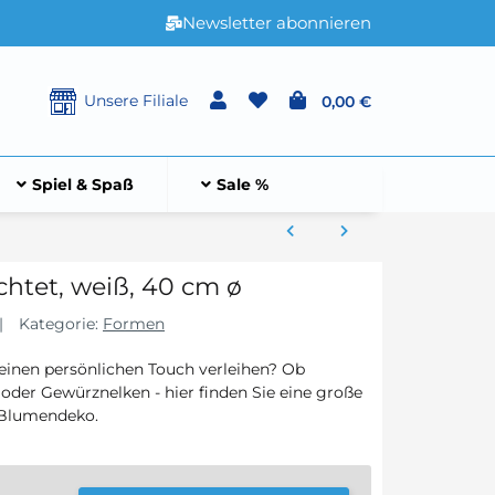
Newsletter abonnieren
Unsere Filiale
0,00 €
Spiel & Spaß
Sale %
chtet, weiß, 40 cm ø
Kategorie:
Formen
einen persönlichen Touch verleihen? Ob
oder Gewürznelken - hier finden Sie eine große
e Blumendeko.