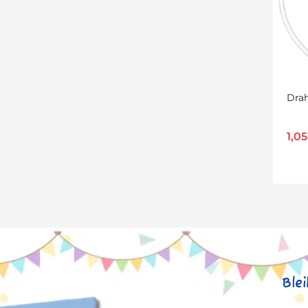
Drah
1,0
Ble