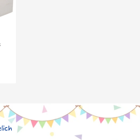
k
lich