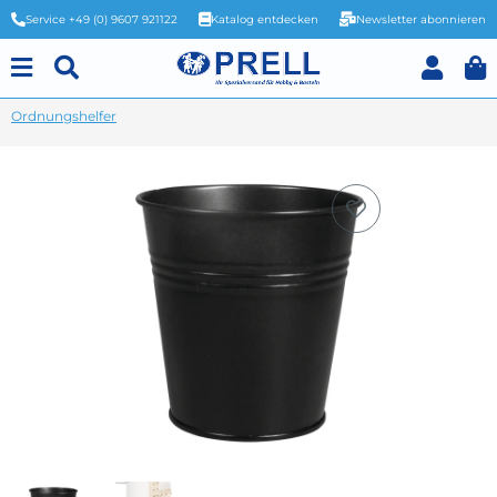
Service +49 (0) 9607 921122
Katalog entdecken
Newsletter abonnieren
Ordnungshelfer