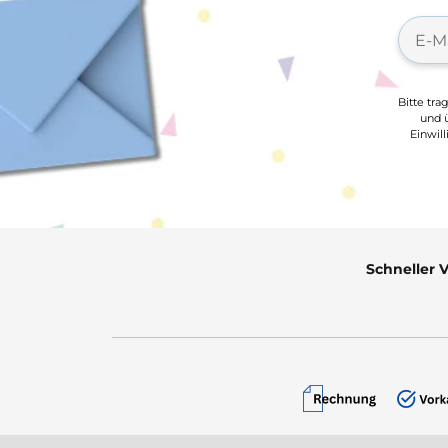
Bitte tra
und ü
Einwil
Schneller 