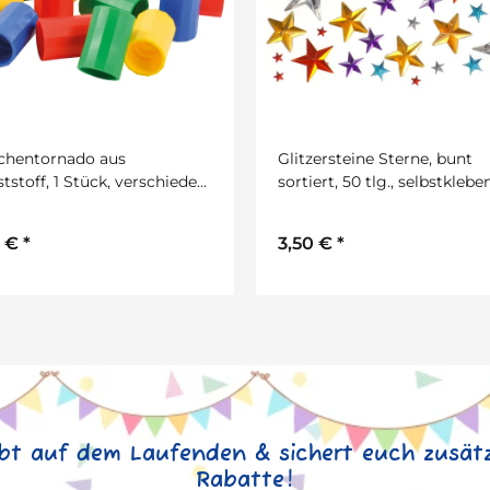
zersteine Sterne, bunt
Dreifachspitzerdose
iert, 50 tlg., selbstklebend
3,99 €
*
4,29 €
0 €
*
ibt auf dem Laufenden & sichert euch zusätz
Rabatte!