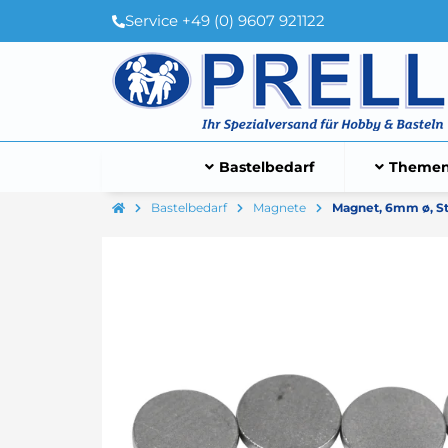
Service +49 (0) 9607 921122
Bastelbedarf
Themen
Bastelbedarf
Magnete
Magnet, 6mm ø, St