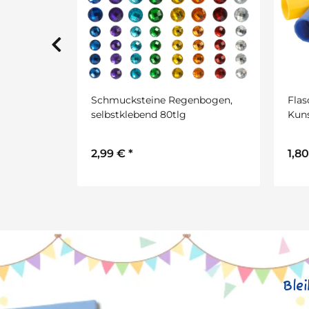
nbogen,
Flaschentornado aus
Glit
Kunststoff, 1 Stück, verschieden
sort
farbig sortiert
1,80 €
*
3,5
Ble