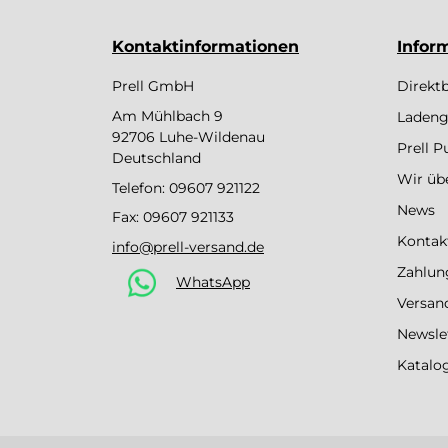
Kontaktinformationen
Infor
Prell GmbH
Direkt
Am Mühlbach 9
Ladeng
92706 Luhe-Wildenau
Prell 
Deutschland
Wir üb
Telefon:
09607 921122
News
Fax: 09607 921133
Kontak
info@prell-versand.de
Zahlun
WhatsApp
Versan
Newsle
Katalo