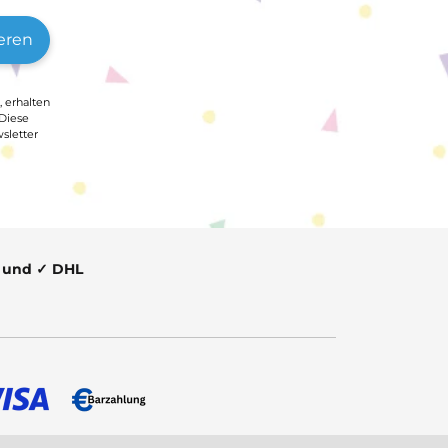
eren
, erhalten
 Diese
sletter
t und ✓ DHL