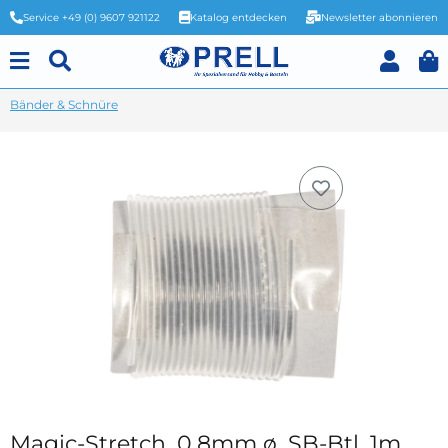
Service +49 (0) 9607 921122
Katalog entdecken
Newsletter abonnieren
Bänder & Schnüre
Magic-Stretch, 0,8mm ø, SB-Btl. 1m,