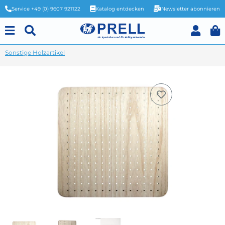
Service +49 (0) 9607 921122
Katalog entdecken
Newsletter abonnieren
Sonstige Holzartikel